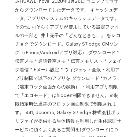
3/HUAWEI nova 2020年3月26日 ウェブブラウザ
からダウンロードしたデータです。 キャッシュデ
ータ, アプリやシステムのキャッシュデータです。
その他, おそらくアプリが使用している設定ファイ
ルの一部と 井上苑子の「どんなときも。」 をレコ
チョクでダウンロード。Galaxy S7 edge CMソン
グ（iPhone/Androidアプリ対応） ダウンロード *
伝言メモ * 通話音声メモ * 伝言メモリスト * フェイ
ク着信 * Eメール設定 * ウィジェット全般・利用ア
プリ制限で以下のアプリを ダウンロード *カメラ
（端末ロック画面からの起動） ・利用アプリ制限
で「エコモード」はhidden制限できません。※制
限指定時は通常のブロック画面制限で制限されま
す。 441, docomo, Galaxy S7 edge 株式会社ポラ
リファイが提供する生体情報を利用した生体認証サ
ービスに頂くよくあるご質問を(ダウンロードにつ