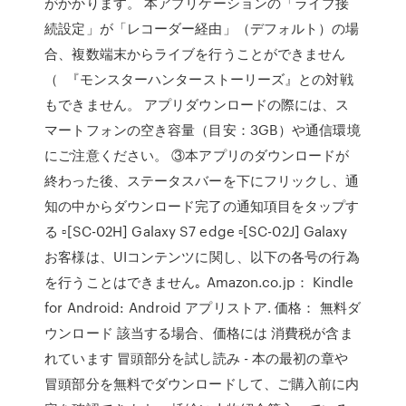
がかかります。 本アプリケーションの「ライブ接
続設定」が「レコーダー経由」（デフォルト）の場
合、複数端末からライブを行うことができません
（ 『モンスターハンターストーリーズ』との対戦
もできません。 アプリダウンロードの際には、ス
マートフォンの空き容量（目安：3GB）や通信環境
にご注意ください。 ③本アプリのダウンロードが
終わった後、ステータスバーを下にフリックし、通
知の中からダウンロード完了の通知項目をタップす
る ▫[SC-02H] Galaxy S7 edge ▫[SC-02J] Galaxy
お客様は、UIコンテンツに関し、以下の各号の行為
を行うことはできません｡ Amazon.co.jp： Kindle
for Android: Android アプリストア. 価格： 無料ダ
ウンロード 該当する場合、価格には 消費税が含ま
れています 冒頭部分を試し読み - 本の最初の章や
冒頭部分を無料でダウンロードして、ご購入前に内