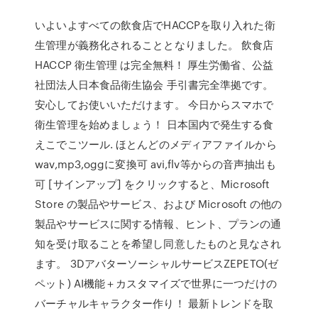
‎いよいよすべての飲食店でHACCPを取り入れた衛
生管理が義務化されることとなりました。 飲食店
HACCP 衛生管理 は完全無料！ 厚生労働省、公益
社団法人日本食品衛生協会 手引書完全準拠です。
安心してお使いいただけます。 今日からスマホで
衛生管理を始めましょう！ 日本国内で発生する食
えこでこツール. ほとんどのメディアファイルから
wav,mp3,oggに変換可 avi,flv等からの音声抽出も
可 [サインアップ] をクリックすると、Microsoft
Store の製品やサービス、および Microsoft の他の
製品やサービスに関する情報、ヒント、プランの通
知を受け取ることを希望し同意したものと見なされ
ます。 3DアバターソーシャルサービスZEPETO(ゼ
ペット) AI機能＋カスタマイズで世界に一つだけの
バーチャルキャラクター作り！ 最新トレンドを取