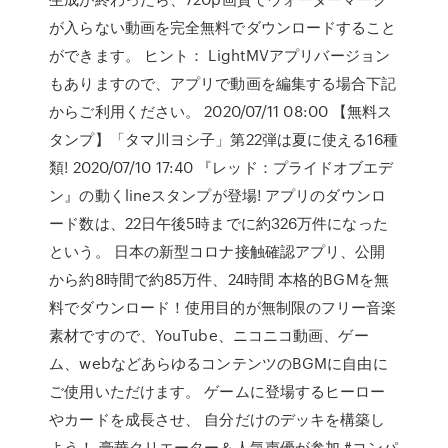
が入らない動画を完全無料でダウンロードすること
ができます。 ヒント： LightMVアプリバージョン
もありますので、アプリで動画を編集する場合下記
からご利用ください。 2020/07/11 08:00 【無料ス
タンプ】「タマ川ヨシ子」第22弾は夏に使える16種
類! 2020/07/10 17:40 『レッド：プライドオブエデ
ン』の動くlineスタンプが登場! アプリのダウンロ
ード数は、22日午後5時までに約326万件になった
という。 日本の新型コロナ接触確認アプリ、公開
から約8時間で約85万件、24時間 本格的BGMを無
料でダウンロード！使用目的が無制限のフリー音楽
素材ですので、YouTube、ニコニコ動画、ゲー
ム、webなどあらゆるコンテンツのBGMに自由に
ご使用いただけます。 ゲームに登場するヒーロー
やカードを成長させ、 自分だけのデッキを構築し
よう！ 豪華クリエーター＆人気声優が参加 #コンパ