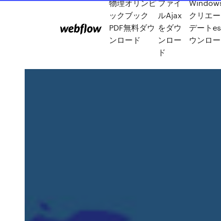
物理オリンピ
ファイ
Windo
ックブック
ルAjax
クリエー
PDF無料ダウ
をダウ
デートes
ンロード
ンロー
ウンロー
ド