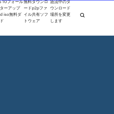
ws 10フォール
無料ダウンロ
急流中のダ
ターアップ
ードp2pファ
ウンロード
d iso無料ダ
イル共有ソフ
場所を変更
ド
トウェア
します